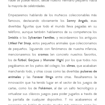
nadie se puede resistir, desde nuestro hermano pequeño hasta
la mayoría de celebridades.
Empezaremos hablando de los muñecos coleccionables más
famosos, destacando obviamente los
Sonny Angels
, esas
divertidas figuritas que todo el mundo lleva pegadas en su
teléfono, aunque también hablaremos de su competencia los
Smiskis
o los
Sylvanian Families
, y recordaremos los antiguos
Littlest Pet Shop
, estos pequeños animales que coleccionamos
de pequeños. Siguiendo con fenómenos de nuestra infancia,
mencionaremos los
cromos
(en concreto nuestros favoritos,
los de
fútbol
,
Gorjuss
y
Monster High
) por los que todos nos
pegábamos en los patios del colegio, los
slimes
, que acababan
manchando todo, y otras cosas como las divertidas
pulseras de
animales
y las
Forever Rings
entre otras. Resaltaremos la
innovación que ha tenido lugar en el sector de los juegos de
cartas, como los de
Pokémon
, al dar un salto tecnológico y
virtualizar sus clásicos juegos para poder jugarlos a través de
la pantalla de cualquier dispositivo. Y no acabaremos el