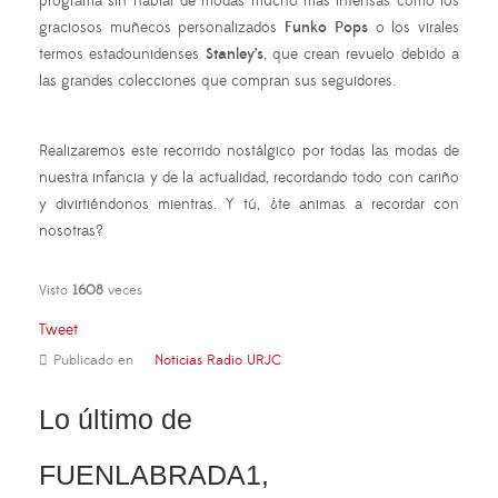
programa sin hablar de modas mucho más intensas como los
graciosos muñecos personalizados
Funko Pops
o los virales
termos estadounidenses
Stanley’s
, que crean revuelo debido a
las grandes colecciones que compran sus seguidores.
Realizaremos este recorrido nostálgico por todas las modas de
nuestra infancia y de la actualidad, recordando todo con cariño
y divirtiéndonos mientras. Y tú, ¿te animas a recordar con
nosotras?
Visto
1608
veces
Tweet
Publicado en
Noticias Radio URJC
Lo último de
FUENLABRADA1,