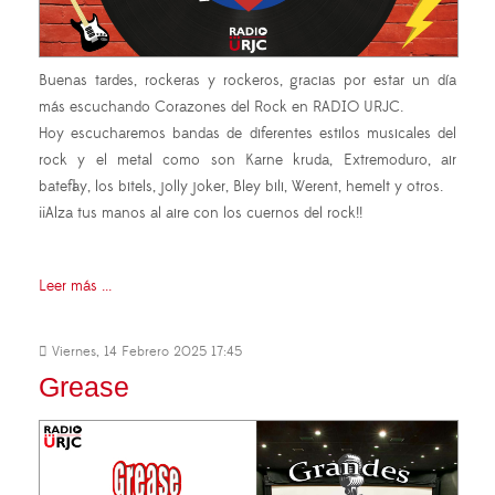
Buenas tardes, rockeras y rockeros, gracias por estar un día
más escuchando Corazones del Rock en RADIO URJC.
Hoy escucharemos bandas de diferentes estilos musicales del
rock y el metal como son Karne kruda, Extremoduro, air
bateflay, los bitels, jolly joker, Bley bili, Werent, hemelt y otros.
¡¡Alza tus manos al aire con los cuernos del rock!!
Leer más ...
Viernes, 14 Febrero 2025 17:45
Grease