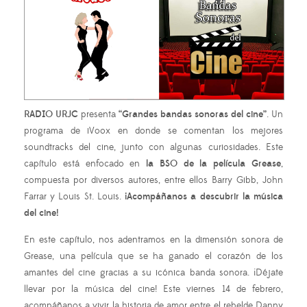
RADIO URJC
presenta
“Grandes bandas sonoras del cine”
. Un
programa de iVoox en donde se comentan los mejores
soundtracks del cine, junto con algunas curiosidades. Este
capítulo está enfocado en
la BSO de la película Grease
,
compuesta por diversos autores, entre ellos Barry Gibb, John
Farrar y Louis St. Louis.
¡Acompáñanos a descubrir la música
del cine!
En este capítulo, nos adentramos en la dimensión sonora de
Grease, una película que se ha ganado el corazón de los
amantes del cine gracias a su icónica banda sonora. ¡Déjate
llevar por la música del cine! Este viernes 14 de febrero,
acompáñanos a vivir la historia de amor entre el rebelde Danny