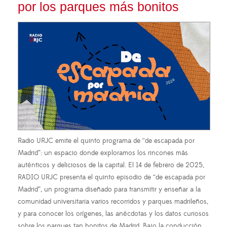
por los parques más bonitos
Radio URJC emite el quinto programa de “de escapada por
Madrid”: un espacio donde exploramos los rincones más
auténticos y deliciosos de la capital. El 14 de febrero de 2025,
RADIO URJC presenta el quinto episodio de “de escapada por
Madrid”, un programa diseñado para transmitir y enseñar a la
comunidad universitaria varios recorridos y parques madrileños,
y para conocer los orígenes, las anécdotas y los datos curiosos
sobre los parques tan bonitos de Madrid. Bajo la conducción