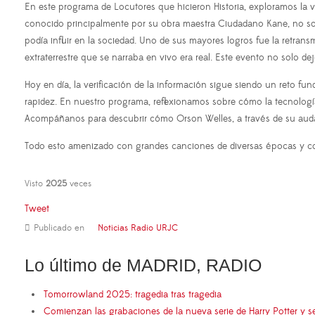
En este programa de Locutores que hicieron Historia, exploramos la vi
conocido principalmente por su obra maestra Ciudadano Kane, no sol
podía influir en la sociedad. Uno de sus mayores logros fue la retra
extraterrestre que se narraba en vivo era real. Este evento no solo d
Hoy en día, la verificación de la información sigue siendo un reto fu
rapidez. En nuestro programa, reflexionamos sobre cómo la tecnologí
Acompáñanos para descubrir cómo Orson Welles, a través de su audaz
Todo esto amenizado con grandes canciones de diversas épocas y co
Visto
2025
veces
Tweet
Publicado en
Noticias Radio URJC
Lo último de MADRID, RADIO
Tomorrowland 2025: tragedia tras tragedia
Comienzan las grabaciones de la nueva serie de Harry Potter y s