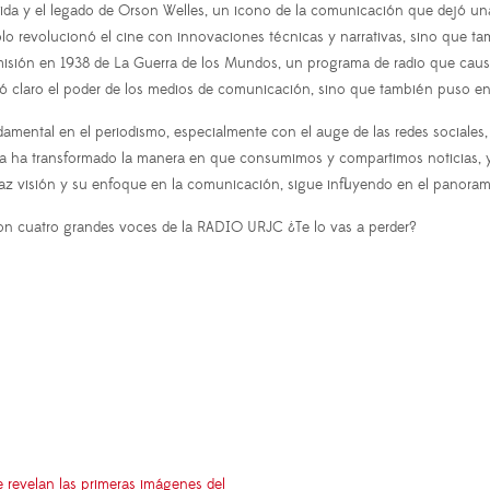
da y el legado de Orson Welles, un icono de la comunicación que dejó una hu
o revolucionó el cine con innovaciones técnicas y narrativas, sino que t
nsmisión en 1938 de La Guerra de los Mundos, un programa de radio que cau
ejó claro el poder de los medios de comunicación, sino que también puso en 
ndamental en el periodismo, especialmente con el auge de las redes sociales
a ha transformado la manera en que consumimos y compartimos noticias, y có
 visión y su enfoque en la comunicación, sigue influyendo en el panorama
n cuatro grandes voces de la RADIO URJC ¿Te lo vas a perder?
e revelan las primeras imágenes del