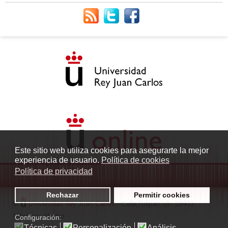
Este sitio web utiliza cookies para asegurarte la mejor
experiencia de usuario.
Política de cookies
Política de privacidad
Rechazar
Permitir cookies
©
Universidad Rey Juan Carlos
- Calle Tulipán s/n. 28933
Móstoles. Madrid
Configuración:
Técnicas
Personalización
Análisis