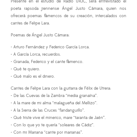
Presente en el estudio de Radio URJC, será entrevistado el
poeta rapsoda jiennense Ángel Justo Cámara, quien nos
ofrecerá poemas flamencos de su creación, intercalados con
cantes de Felipe Lara.
Poemas de Ángel Justo Cámara:
- Arturo Fernández y Federico García Lorca.
- A García Lorca, recuerdos.
- Granada, Federico y el cante flamenco.
- Qué te quiero.
- Qué malo es el dinero.
Cantes de Felipe Lara con la guitarra de Félix de Utrera:
- De las Cuevas de la Zambra “media granaína”.
- A la mare de mi alma “malagueña del Mellizo”.
- A la Sierra de las Cruces “fandanguillo”.
- Qué triste vive el minerico, mare “taranta de Jaén”.
- Con lo que yo te quería “soleares de Cádiz”.
- Con mi Mariana “cante por marianas”.