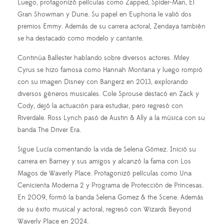
Luego, protagonizó películas como Zapped, Spider-Man, El
Gran Showman y Dune. Su papel en Euphoria le valió dos
premios Emmy. Además de su carrera actoral, Zendaya también
se ha destacado como modelo y cantante.
Continúa Ballester hablando sobre diversos actores. Miley
Cyrus se hizo famosa como Hannah Montana y luego rompió
con su imagen Disney con Bangerz en 2013, explorando
diversos géneros musicales. Cole Sprouse destacó en Zack y
Cody, dejó la actuación para estudiar, pero regresó con
Riverdale. Ross Lynch pasó de Austin & Ally a la música con su
banda The Driver Era.
Sigue Lucía comentando la vida de Selena Gómez. Inició su
carrera en Barney y sus amigos y alcanzó la fama con Los
Magos de Waverly Place. Protagonizó películas como Una
Cenicienta Moderna 2 y Programa de Protección de Princesas.
En 2009, formó la banda Selena Gomez & the Scene. Además
de su éxito musical y actoral, regresó con Wizards Beyond
Waverly Place en 2024.