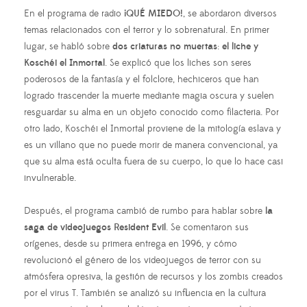
En el programa de radio
¡QUÉ MIEDO!
, se abordaron diversos
temas relacionados con el terror y lo sobrenatural. En primer
lugar, se habló sobre
dos criaturas no muertas
:
el liche y
Koschéi el Inmortal
. Se explicó que los liches son seres
poderosos de la fantasía y el folclore, hechiceros que han
logrado trascender la muerte mediante magia oscura y suelen
resguardar su alma en un objeto conocido como filacteria. Por
otro lado, Koschéi el Inmortal proviene de la mitología eslava y
es un villano que no puede morir de manera convencional, ya
que su alma está oculta fuera de su cuerpo, lo que lo hace casi
invulnerable.
Después, el programa cambió de rumbo para hablar sobre
la
saga de videojuegos Resident Evil
. Se comentaron sus
orígenes, desde su primera entrega en 1996, y cómo
revolucionó el género de los videojuegos de terror con su
atmósfera opresiva, la gestión de recursos y los zombis creados
por el virus T. También se analizó su influencia en la cultura