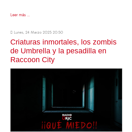
Leer más ...
Lunes, 24 Marzo 2025 20:50
Criaturas inmortales, los zombis
de Umbrella y la pesadilla en
Raccoon City