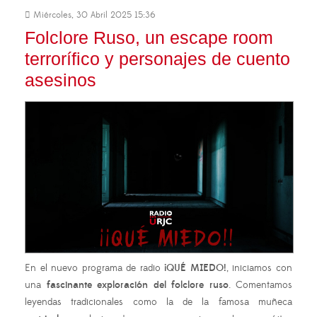
Miércoles, 30 Abril 2025 15:36
Folclore Ruso, un escape room
terrorífico y personajes de cuento
asesinos
En el nuevo programa de radio
¡QUÉ MIEDO!
, iniciamos con
una
fascinante exploración del folclore ruso
. Comentamos
leyendas tradicionales como la de la famosa muñeca