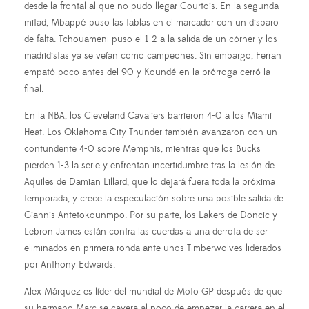
desde la frontal al que no pudo llegar Courtois. En la segunda
mitad, Mbappé puso las tablas en el marcador con un disparo
de falta. Tchouameni puso el 1-2 a la salida de un córner y los
madridistas ya se veían como campeones. Sin embargo, Ferran
empató poco antes del 90 y Koundé en la prórroga cerró la
final.
En la NBA, los Cleveland Cavaliers barrieron 4-0 a los Miami
Heat. Los Oklahoma City Thunder también avanzaron con un
contundente 4-0 sobre Memphis, mientras que los Bucks
pierden 1-3 la serie y enfrentan incertidumbre tras la lesión de
Aquiles de Damian Lillard, que lo dejará fuera toda la próxima
temporada, y crece la especulación sobre una posible salida de
Giannis Antetokounmpo. Por su parte, los Lakers de Doncic y
Lebron James están contra las cuerdas a una derrota de ser
eliminados en primera ronda ante unos Timberwolves liderados
por Anthony Edwards.
Alex Márquez es líder del mundial de Moto GP después de que
su hermano Marc se cayera al poco de empezar la carrera en el