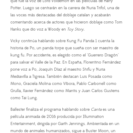
que fue la voz de Lord Voldemort en las películas de Harry
Potter. Luego se centrarán en la carrera de Nuria Trifol, una de
las voces más destacadas del doblaje catalan y acabarán
comentando acerca de actores que hicieron doblaje como Tom
Hanks que dio voz a Woody en
Toy Story.
Vicky continúa hablando sobre Kung Fu Panda 1 cuenta la
historia de Po, un panda torpe que sueña con ser maestro de
kung fu. Por accidente, es elegido como el "Guerrero Dragón"
para salvar el Valle de la Paz. En España, Florentino Fernández
pone voz a Po, Joaquín Díaz al maestro Shifu y Nuria
Mediavilla a Tigresa. También destacan Luis Posada como
Mono, Graciela Molina como Víbora, Pablo Carbonell como
Grulla, Xavier Fernández como Mantis y Juan Carlos Gustems
como Tai Lung.
Ballester finaliza el programa hablando sobre
Canta
es una
película animada de 2016 producida por Illumination
Entertainment, dirigida por Garth Jennings. Ambientada en un
mundo de animales humanizados, sigue a Buster Moon, un