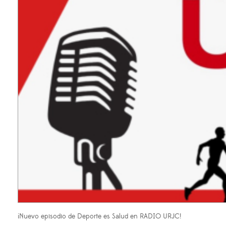
¡Nuevo episodio de Deporte es Salud en RADIO URJC!