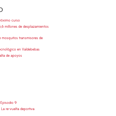
O
próximo curso
5,6 millones de desplazamientos
e mosquitos transmisores de
 tecnológico en Valdebebas
falta de apoyos
Episodio 9
La re-vuelta deportiva