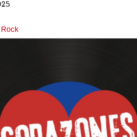
025
 Rock