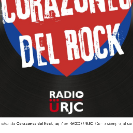
scuchando
Corazones del Rock
, aquí en
RADIO URJC
. Como siempre, al son