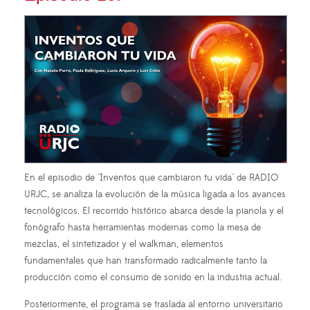
En el episodio de
"Inventos que cambiaron tu vida" de RADIO
URJC
, se analiza la evolución de la música ligada a los avances
tecnológicos. El recorrido histórico abarca desde la pianola y el
fonógrafo hasta herramientas modernas como la mesa de
mezclas, el sintetizador y el walkman, elementos
fundamentales que han transformado radicalmente tanto la
producción como el consumo de sonido en la industria actual.
Posteriormente, el programa se traslada al entorno universitario