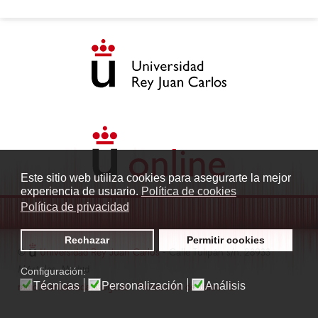
Este sitio web utiliza cookies para asegurarte la mejor
experiencia de usuario.
Política de cookies
Política de privacidad
Rechazar
Permitir cookies
©
Universidad Rey Juan Carlos
- Calle Tulipán s/n. 28933
Móstoles. Madrid
Configuración:
Técnicas
Personalización
Análisis
radio.fuenlabrada1@urjc.es
|
Protección de datos
|