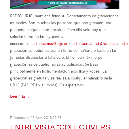
RADIO URJC, mantiene firme su Departamento de grabaciones
musicales. Son muchas las personas que han grabado una
pequeña maqueta con nosotros. Para ello sólo hay que
solicitar turno en las siguientes
direcciones:
radio.tecnico@urjc.es
-
radio.fuenlabrada@urjc.es
y
radio
grabación se podrá realizar en turno de mañana o tarde en las
jornadas dispuestas a tal efecto. El tiempo máximo por
grabación es de cuatro horas aproximadas. Se basa
principalmente en instrumentación acústica y voces. La
grabación es gratuita y se realiza a cualquier miembro de la
URJC (PAS, PDI y alumnos). Os esperamos.
Leer más ...
Miércoles, 18 Abril 2018 19:37
ENTREVISTA "COLECTIVERS