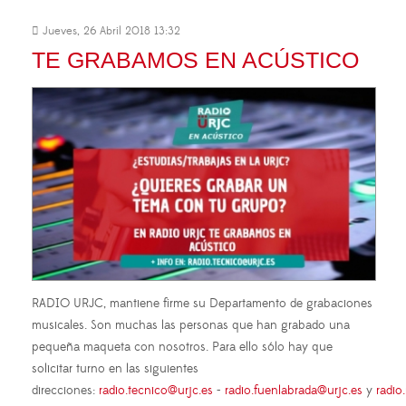
Jueves, 26 Abril 2018 13:32
TE GRABAMOS EN ACÚSTICO
RADIO URJC, mantiene firme su Departamento de grabaciones
musicales. Son muchas las personas que han grabado una
pequeña maqueta con nosotros. Para ello sólo hay que
solicitar turno en las siguientes
direcciones:
radio.tecnico@urjc.es
-
radio.fuenlabrada@urjc.es
y
radio