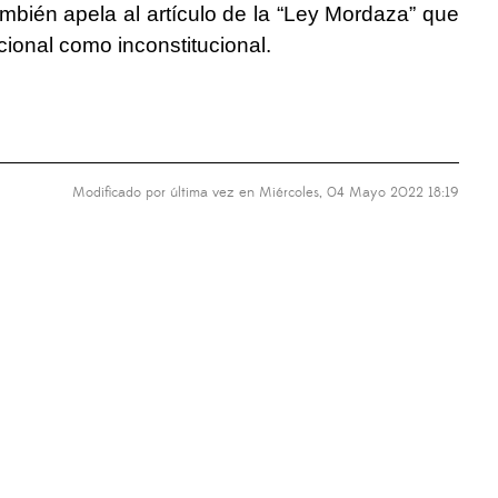
También apela al artículo de la “Ley Mordaza” que
cional como inconstitucional.
Modificado por última vez en Miércoles, 04 Mayo 2022 18:19