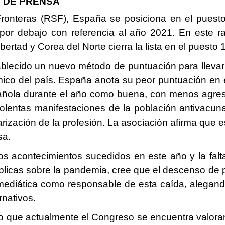
D DE PRENSA
ronteras (RSF), España se posiciona en el puesto
 por debajo con referencia al año 2021. En este 
rtad y Corea del Norte cierra la lista en el puesto 
ablecido un nuevo método de puntuación para lleva
mico del país. España anota su peor puntuación en 
pañola durante el año como buena, con menos agres
violentas manifestaciones de la población antivacun
arización de la profesión. La asociación afirma que 
sa.
s acontecimientos sucedidos en este año y la falta
licas sobre la pandemia, cree que el descenso de p
 mediática como responsable de esta caída, alegan
rnativos.
 que actualmente el Congreso se encuentra valoran