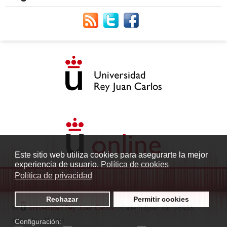
Este sitio web utiliza cookies para asegurarte la mejor
experiencia de usuario.
Política de cookies
Política de privacidad
Rechazar
Permitir cookies
©
Universidad Rey Juan Carlos
- Calle Tulipán s/n. 28933
Móstoles. Madrid
Configuración: