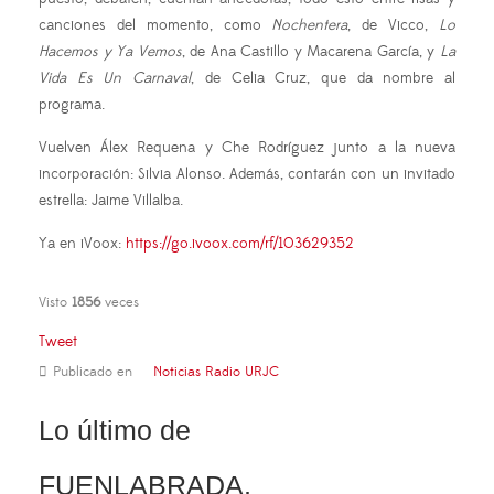
canciones del momento, como
Nochentera
, de Vicco,
Lo
Hacemos y Ya Vemos
, de Ana Castillo y Macarena García, y
La
Vida Es Un Carnaval
, de Celia Cruz, que da nombre al
programa.
Vuelven Álex Requena y Che Rodríguez junto a la nueva
incorporación: Silvia Alonso. Además, contarán con un invitado
estrella: Jaime Villalba.
Ya en iVoox:
https://go.ivoox.com/rf/103629352
Visto
1856
veces
Tweet
Publicado en
Noticias Radio URJC
Lo último de
FUENLABRADA,