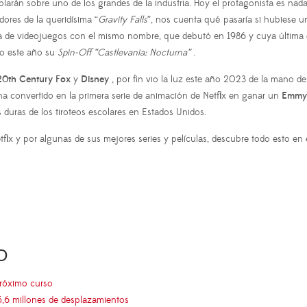
larán sobre uno de los grandes de la industria. Hoy el protagonista es n
dores de la queridísima “
Gravity Falls
”, nos cuenta qué pasaría si hubiese 
a de videojuegos con el mismo nombre, que debutó en 1986 y cuya última ent
ado este año su
Spin-Off “Castlevania: Nocturna”
.
 20th Century Fox
y
Disney
, por fin vio la luz este año 2023 de la mano d
a convertido en la primera serie de animación de Netflix en ganar un
Emmy
 duras de los tiroteos escolares en Estados Unidos.
flix y por algunas de sus mejores series y películas, descubre todo esto e
O
próximo curso
5,6 millones de desplazamientos