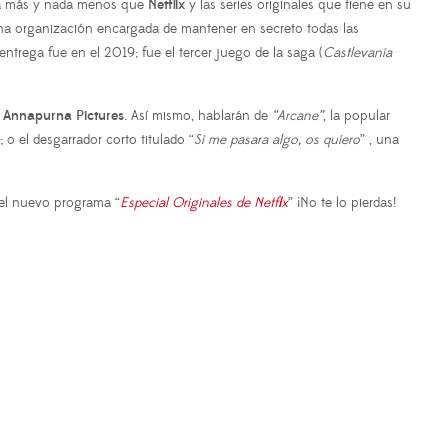
ada más y nada menos que
Netflix
y las series originales que tiene en su
una organización encargada de mantener en secreto todas las
rega fue en el 2019; fue el tercer juego de la saga (
Castlevania
e
Annapurna Pictures
. Así mismo, hablarán de
“Arcane”
, la popular
; o el desgarrador corto titulado “
Si me pasara algo, os quiero
” , una
n el nuevo programa “
Especial Originales de Netflix
” ¡No te lo pierdas!