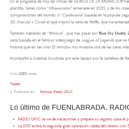
En el programa de hoy las chicas de
GENIOS DE LA ANIMACIÓN
hab
plantilla. Series como “
Ultrasecretos
” estrenada en 2021, y de los crea
conspiraciones del mundo; o “
Castlevania
” basada en la popular sag
III: Drácula’ s Curse
) el que inspiró la serie de Netflix, que ha estren
También hablarán de “
Nimona
” , que tras pasar por
Blue Sky Studio,
serie basada en el famoso videojuego de
League of Legends
que se h
historia que en tan solo 12 minutos nos muestra una de las caras más
Acompaña a nuestras locutoras por este repaso por la cartelera de Net
Visto
2283
veces
Tweet
Publicado en
Noticias Radio URJC
Lo último de FUENLABRADA, RADI
RADIO URJC se va de vacaciones y prepara su regreso para el 
La DGT activa la segunda gran operación salida del verano con 