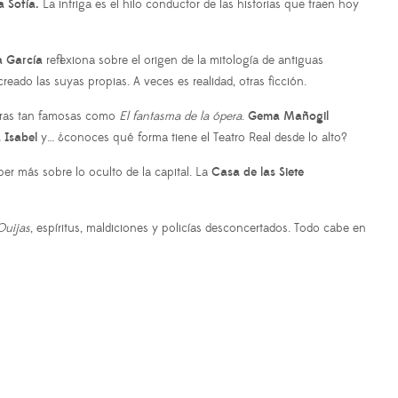
 Sofía.
La intriga es el hilo conductor de las historias que traen hoy
 García
reflexiona sobre el origen de la mitología de antiguas
eado las suyas propias. A veces es realidad, otras ficción.
 obras tan famosas como
El fantasma de la ópera
.
Gema Mañogil
 Isabel
y… ¿conoces qué forma tiene el Teatro Real desde lo alto?
er más sobre lo oculto de la capital. La
Casa de las Siete
Ouijas
, espíritus, maldiciones y policías desconcertados. Todo cabe en