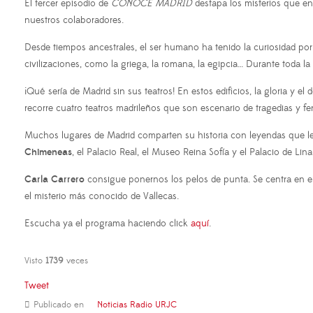
El tercer episodio de
CONOCE MADRID
destapa los misterios que e
nuestros colaboradores.
Desde tiempos ancestrales, el ser humano ha tenido la curiosidad por 
civilizaciones, como la griega, la romana, la egipcia… Durante toda la
¡Qué sería de Madrid sin sus teatros! En estos edificios, la gloria y
recorre cuatro teatros madrileños que son escenario de tragedias y 
Muchos lugares de Madrid comparten su historia con leyendas que l
Chimeneas
, el Palacio Real, el Museo Reina Sofía y el Palacio de Lin
Carla Carrero
consigue ponernos los pelos de punta. Se centra en e
el misterio más conocido de Vallecas.
Escucha ya el programa haciendo click
aquí
.
Visto
1739
veces
Tweet
Publicado en
Noticias Radio URJC