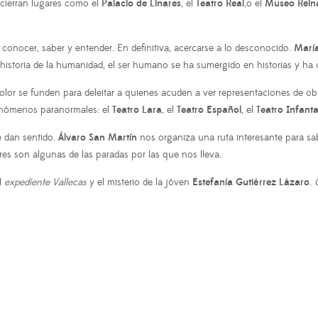
ncierran lugares como el
Palacio de Linares
, el
Teatro Real
,o el
Museo Reina
conocer, saber y entender. En definitiva, acercarse a lo desconocido.
María
 historia de la humanidad, el ser humano se ha sumergido en historias y ha cr
 el dolor se funden para deleitar a quienes acuden a ver representaciones de
fenómenos paranormales: el
Teatro Lara
, el
Teatro Español
, el
Teatro Infanta
e dan sentido.
Álvaro San Martín
nos organiza una ruta interesante para sab
ares son algunas de las paradas por las que nos lleva.
l
expediente Vallecas
y el misterio de la jóven
Estefanía Gutiérrez Lázaro
.