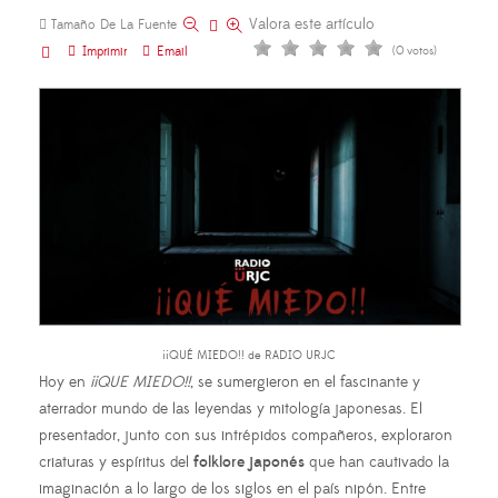
Valora este artículo
Tamaño De La Fuente
Imprimir
Email
(0 votos)
¡¡QUÉ MIEDO!! de RADIO URJC
Hoy en
¡¡QUE MIEDO!!
, se sumergieron en el fascinante y
aterrador mundo de las leyendas y mitología japonesas. El
presentador, junto con sus intrépidos compañeros, exploraron
criaturas y espíritus del
folklore japonés
que han cautivado la
imaginación a lo largo de los siglos en el país nipón. Entre