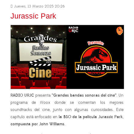
Jueves, 13 Marzo 2025 20:26
Jurassic Park
RADIO URJC
presenta
“Grandes bandas sonoras del cine”
. Un
programa de iVoox donde se comentan los mejores
soundtracks del cine, junto con algunas curiosidades. Este
capítulo está enfocado en
la BSO de la película Jurassic Park
,
compuesta por John Williams
.