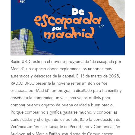
Radio URJC estrena el noveno programa de “de escapada por
Madrid”: un espacio donde exploramos los rincones más
auténticos y deliciosos de la capital. El 13 de marzo de 2025,
RADIO URJC presenta la novena retransmisión de “de
escapada por Madrid”, un programa diseñado para transmitir y
enseñar a la comunidad universitaria varios outlets para
comprar buenos objetos de buena calidad a buen precio.
Porque comprar no significa gastarse mucho, y conocer las
curiosidades y el origen de los outlets. Bajo la conducción de
Verónica Jiménez, estudiante de Periodismo y Comunicación
Audiovisual y Marcia Farfán, estudiante de Comunicación