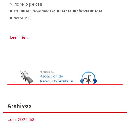
? ¡No te lo pierdas!
#H2O #LasSirenasdeMako #Sirenas #Infancia #Series
#RadioURJC
Leer más ...
Archivos
Julio 2026 (53)