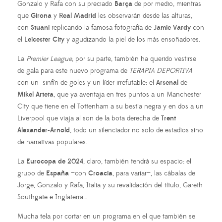
Gonzalo y Rafa con su preciado
Barça
de por medio, mientras
que
Girona
y
Real Madrid
les observarán desde las alturas,
con
Stuani
replicando la famosa fotografía de
Jamie Vardy
con
el
Leicester City
y agudizando la piel de los más ensoñadores.
La
Premier League
, por su parte, también ha querido vestirse
de gala para este nuevo programa de
TERAPIA DEPORTIVA
con un sinfín de goles y un líder irrefutable: el
Arsenal
de
Mikel Arteta
, que ya aventaja en tres puntos a un Manchester
City que tiene en el Tottenham a su bestia negra y en dos a un
Liverpool que viaja al son de la bota derecha de
Trent
Alexander-Arnold
, todo un silenciador no solo de estadios sino
de narrativas populares.
La
Eurocopa de 2024
, claro, también tendrá su espacio: el
grupo de
España
—con
Croacia
, para variar—, las cábalas de
Jorge, Gonzalo y Rafa, Italia y su revalidación del título, Gareth
Southgate e Inglaterra…
Mucha tela por cortar en un programa en el que también se