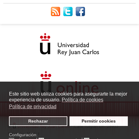
Este sitio web utiliza cookies para asegurarte la mejor
experiencia de usuario.
Política de cookies
Política de privacidad
Rechazar
Permitir cookies
©
Universidad Rey Juan Carlos
- Calle Tulipán s/n. 28933
Móstoles. Madrid
Configuración: