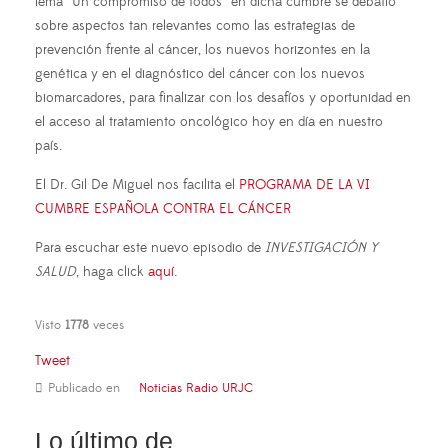
lema “Un compromiso de todos” en dicha cumbre se debatió
sobre aspectos tan relevantes como las estrategias de
prevención frente al cáncer, los nuevos horizontes en la
genética y en el diagnóstico del cáncer con los nuevos
biomarcadores, para finalizar con los desafíos y oportunidad en
el acceso al tratamiento oncológico hoy en día en nuestro
país.
El Dr. Gil De Miguel nos facilita el
PROGRAMA DE LA VI
CUMBRE ESPAÑOLA CONTRA EL CÁNCER
Para escuchar este nuevo episodio de
INVESTIGACIÓN Y
SALUD
, haga click
aquí
.
Visto
1778
veces
Tweet
Publicado en
Noticias Radio URJC
Lo último de