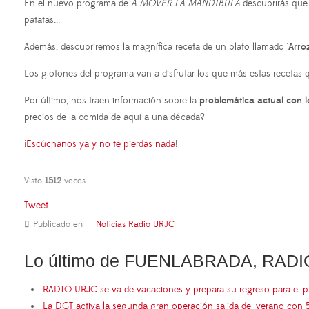
En el nuevo programa de
A MOVER LA MANDÍBULA
descubrirás que 
patatas...
Además, descubriremos la magnífica receta de un plato llamado
'Arro
Los glotones del programa van a disfrutar los que más estas recetas
Por último, nos traen información sobre la
problemática actual con lo
precios de la comida de aquí a una década?
¡
Escúchanos ya y no te pierdas nada
!
Visto
1512
veces
Tweet
Publicado en
Noticias Radio URJC
Lo último de FUENLABRADA, RADI
RADIO URJC se va de vacaciones y prepara su regreso para el 
La DGT activa la segunda gran operación salida del verano con 