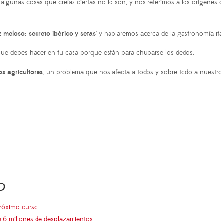
algunas cosas que creías ciertas no lo son, y nos referimos a los orígenes d
z meloso: secreto ibérico y setas'
y hablaremos acerca de la gastronomía ita
 que debes hacer en tu casa porque están para chuparse los dedos.
s agricultores
, un problema que nos afecta a todos y sobre todo a nuestro
O
próximo curso
5,6 millones de desplazamientos