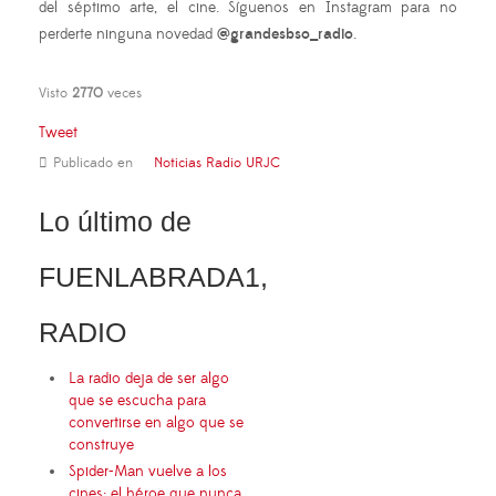
del séptimo arte, el cine. Síguenos en Instagram para no
perderte ninguna novedad
@grandesbso_radio
.
Visto
2770
veces
Tweet
Publicado en
Noticias Radio URJC
Lo último de
FUENLABRADA1,
RADIO
La radio deja de ser algo
que se escucha para
convertirse en algo que se
construye
Spider-Man vuelve a los
cines: el héroe que nunca