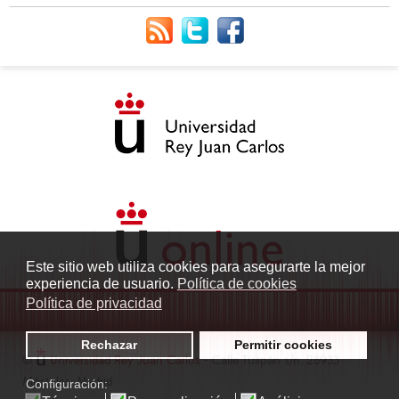
Este sitio web utiliza cookies para asegurarte la mejor
experiencia de usuario.
Política de cookies
Política de privacidad
Rechazar
Permitir cookies
©
Universidad Rey Juan Carlos
- Calle Tulipán s/n. 28933
Móstoles. Madrid
Configuración: