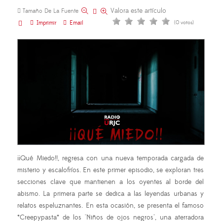
Valora este artículo
Tamaño De La Fuente
Imprimir
Email
(0 votos)
¡¡Qué Miedo!!, regresa con una nueva temporada cargada de
misterio y escalofríos. En este primer episodio, se exploran tres
secciones clave que mantienen a los oyentes al borde del
abismo. La primera parte se dedica a las leyendas urbanas y
relatos espeluznantes. En esta ocasión, se presenta el famoso
*
Creepypasta
* de los "Niños de ojos negros", una aterradora