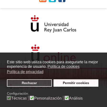
Este sitio web utiliza cookies para asegurarte la mejor
experiencia de usuario.
Política de cookies
Política de privacidad
Rechazar
Permitir cookies
©
Universidad Rey Juan Carlos
- Calle Tulipán s/n. 28933
Móstoles. Madrid
Configuración:
Técnicas
Personalización
Análisis
radio.fuenlabrada1@urjc.es
|
Protección de datos
|