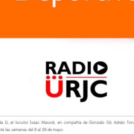
ada 11, el locutor Isaac Mavodi, en
compañía de Gonzalo Gil, Adrián Ton
te las semanas del 8 al 28 de mayo.