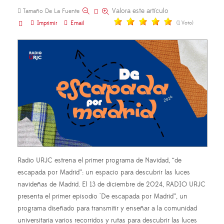
Valora este artículo
Tamaño De La Fuente
Imprimir
Email
(1 Voto)
Radio URJC estrena el primer programa de Navidad, “de
escapada por Madrid”: un espacio para descubrir las luces
navideñas de Madrid. El 13 de diciembre de 2024, RADIO URJC
presenta el primer episodio "De escapada por Madrid”, un
programa diseñado para transmitir y enseñar a la comunidad
universitaria varios recorridos y rutas para descubrir las luces