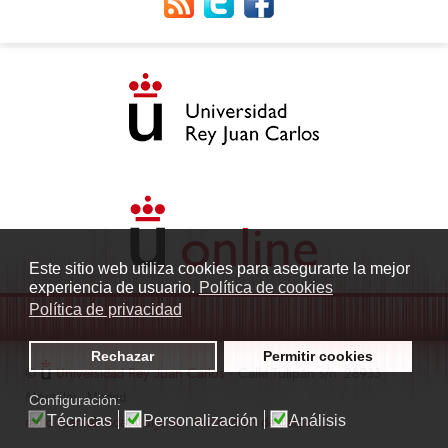
Este sitio web utiliza cookies para asegurarte la mejor
experiencia de usuario.
Política de cookies
Política de privacidad
Rechazar
Permitir cookies
©
Universidad Rey Juan Carlos
- Calle Tulipán s/n. 28933
Móstoles. Madrid
Configuración:
Técnicas
Personalización
Análisis
radio.fuenlabrada1@urjc.es
|
Protección de datos
|