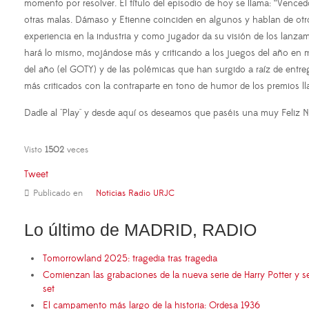
momento por resolver. El título del episodio de hoy se llama: “Venc
otras malas. Dámaso y Etienne coinciden en algunos y hablan de otros
experiencia en la industria y como jugador da su visión de los lanzam
hará lo mismo, mojándose más y criticando a los juegos del año en 
del año (el GOTY) y de las polémicas que han surgido a raíz de entr
más criticados con la contraparte en tono de humor de los premios 
Dadle al "Play" y desde aquí os deseamos que paséis una muy Feliz
Visto
1502
veces
Tweet
Publicado en
Noticias Radio URJC
Lo último de MADRID, RADIO
Tomorrowland 2025: tragedia tras tragedia
Comienzan las grabaciones de la nueva serie de Harry Potter y s
set
El campamento más largo de la historia: Ordesa 1936