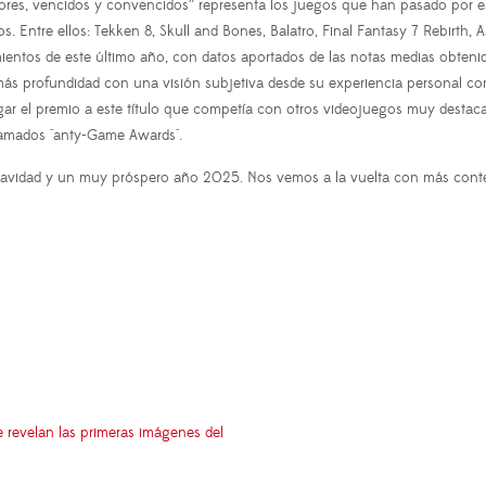
edores, vencidos y convencidos” representa los juegos que han pasado por 
. Entre ellos: Tekken 8, Skull and Bones, Balatro, Final Fantasy 7 Rebirth
ientos de este último año, con datos aportados de las notas medias obtenida
más profundidad con una visión subjetiva desde su experiencia personal 
egar el premio a este título que competía con otros videojuegos muy desta
llamados "anty-Game Awards".
 Navidad y un muy próspero año 2025. Nos vemos a la vuelta con más cont
e revelan las primeras imágenes del