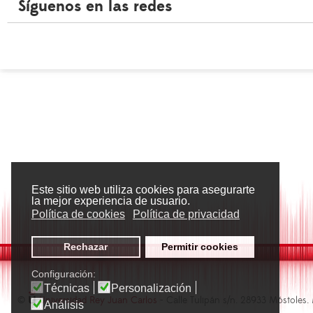
Síguenos en las redes
Este sitio web utiliza cookies para asegurarte
la mejor experiencia de usuario.
Política de cookies
Política de privacidad
Rechazar
Permitir cookies
Configuración:
Técnicas
Personalización
©
Universidad Rey Juan Carlos
- Calle Tulipán s/n. 28933 Móstoles.
Análisis