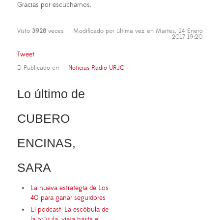
Gracias por escucharnos.
Visto
3928
veces
Modificado por última vez en Martes, 24 Enero
2017 19:20
Tweet
Publicado en
Noticias Radio URJC
Lo último de
CUBERO
ENCINAS,
SARA
La nueva estrategia de Los
40 para ganar seguidores
El podcast "La escóbula de
la brújula" viaja hasta el