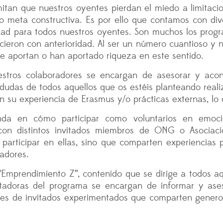
n que nuestros oyentes pierdan el miedo a limitacione
 meta constructiva. Es por ello que contamos con div
lidad para todos nuestros oyentes. Son muchos los pr
cieron con anterioridad. Al ser un número cuantioso y no
e aportan o han aportado riqueza en este sentido.
stros colaboradores se encargan de asesorar y acons
s dudas de todos aquellos que os estéis planteando real
 su experiencia de Erasmus y/o prácticas externas, lo
da en cómo participar como voluntarios en emocio
con distintos invitados miembros de ONG o Asociaci
de participar en ellas, sino que comparten experienci
radores.
Emprendimiento Z”, contenido que se dirige a todos a
entadoras del programa se encargan de informar y as
ones de invitados experimentados que comparten genero