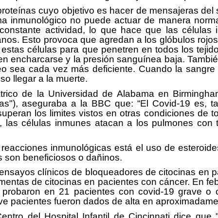
proteínas cuyo objetivo es hacer de mensajeras de
a inmunológico no puede actuar de manera normal,
 constante actividad, lo que hace que las células
sanos. Esto provoca que agredan a los glóbulos rojo
estas células para que penetren en todos los teji
eden encharcarse y la presión sanguínea baja. Tamb
neo sea cada vez más deficiente. Cuando la sangre 
so llegar a la muerte.
rico de la Universidad de Alabama en Birmingham 
"), aseguraba a la BBC que: “El Covid-19 es, tal
peran los limites vistos en otras condiciones de tor
, las células inmunes atacan a los pulmones con ta
de reacciones inmunológicas está el uso de esteroid
s son beneficiosos o dañinos.
sayos clínicos de bloqueadores de citocinas en pa
s tormentas de citocinas en pacientes con cáncer. En 
o probaron en 21 pacientes con covid-19 grave o cr
eve pacientes fueron dados de alta en aproximadam
entro del Hospital Infantil de Cincinnati dice que