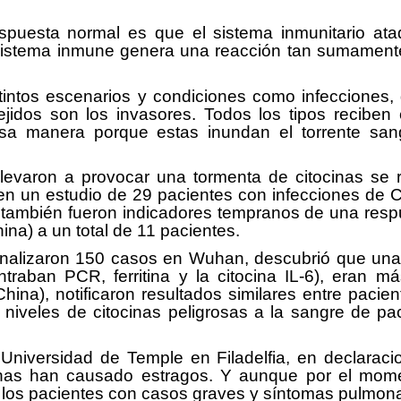
spuesta normal es que el sistema inmunitario ataq
 sistema inmune genera una reacción tan sumament
istintos escenarios y condiciones como infeccione
jidos son los invasores. Todos los tipos reciben 
sa manera porque estas inundan el torrente san
varon a provocar una tormenta de citocinas se re
 un estudio de 29 pacientes con infecciones de CO
-6 también fueron indicadores tempranos de una respu
ina) a un total de 11 pacientes.
analizaron 150 casos en Wuhan, descubrió que una
traban PCR, ferritina y la citocina IL-6), eran m
hina), notificaron resultados similares entre pacie
niveles de citocinas peligrosas a la sangre de pa
 Universidad de Temple en Filadelfia, en declara
cinas han causado estragos. Y aunque por el mome
de los pacientes con casos graves y síntomas pulmona