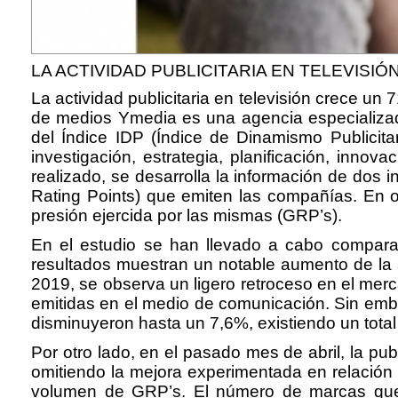
LA ACTIVIDAD PUBLICITARIA EN TELEVISIÓ
La actividad publicitaria en televisión crece un
de medios Ymedia es una agencia especializada 
del Índice IDP (Índice de Dinamismo Publicit
investigación, estrategia, planificación, innov
realizado, se desarrolla la información de dos 
Rating Points) que emiten las compañías. En otr
presión ejercida por las mismas (GRP’s).
En el estudio se han llevado a cabo compara
resultados muestran un notable aumento de la a
2019, se observa un ligero retroceso en el mer
emitidas en el medio de comunicación. Sin em
disminuyeron hasta un 7,6%, existiendo un total
Por otro lado, en el pasado mes de abril, la p
omitiendo la mejora experimentada en relación
volumen de GRP’s. El número de marcas que el