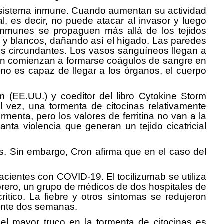
l sistema inmune. Cuando aumentan su actividad
 es decir, no puede atacar al invasor y luego
 inmunes se propaguen más allá de los tejidos
s y blancos, dañando así el hígado. Las paredes
dos circundantes. Los vasos sanguíneos llegan a
ién comienzan a formarse coágulos de sangre en
no es capaz de llegar a los órganos, el cuerpo
(EE.UU.) y coeditor del libro Cytokine Storm
 vez, una tormenta de citocinas relativamente
menta, pero los valores de ferritina no van a la
nta violencia que generan un tejido cicatricial
es. Sin embargo, Cron afirma que en el caso del
cientes con COVID-19. El tocilizumab se utiliza
febrero, un grupo de médicos de dos hospitales de
ítico. La fiebre y otros síntomas se redujeron
ente dos semanas.
 "el mayor truco en la tormenta de citocinas es