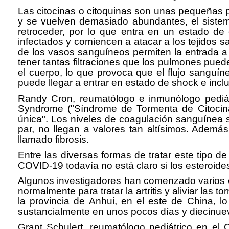
Las citocinas o citoquinas son unas pequeñas 
y se vuelven demasiado abundantes, el sistem
retroceder, por lo que entra en un estado de
infectados y comiencen a atacar a los tejidos 
de los vasos sanguíneos permiten la entrada a 
tener tantas filtraciones que los pulmones pu
el cuerpo, lo que provoca que el flujo sanguí
puede llegar a entrar en estado de shock e inclu
Randy Cron, reumatólogo e inmunólogo pediát
Syndrome ("Síndrome de Tormenta de Citocinas
única". Los niveles de coagulación sanguínea su
par, no llegan a valores tan altísimos. Además
llamado fibrosis.
Entre las diversas formas de tratar este tipo 
COVID-19 todavía no está claro si los esteroide
Algunos investigadores han comenzado varios en
normalmente para tratar la artritis y aliviar la
la provincia de Anhui, en el este de China, l
sustancialmente en unos pocos días y diecinu
Grant Schulert, reumatólogo pediátrico en el C