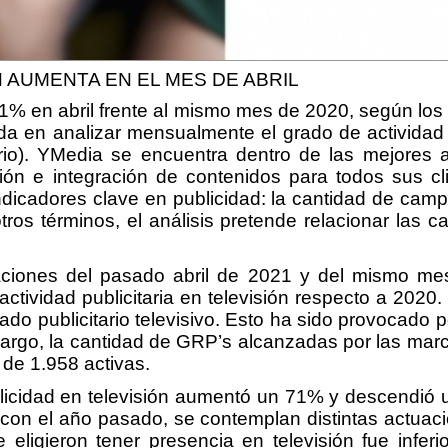
N AUMENTA EN EL MES DE ABRIL
 71% en abril frente al mismo mes de 2020, según los
en analizar mensualmente el grado de actividad pu
ario). YMedia se encuentra dentro de las mejores
ación e integración de contenidos para todos sus c
indicadores clave en publicidad: la cantidad de ca
os términos, el análisis pretende relacionar las ca
ciones del pasado abril de 2021 y del mismo me
ctividad publicitaria en televisión respecto a 202
cado publicitario televisivo. Esto ha sido provocad
bargo, la cantidad de GRP’s alcanzadas por las ma
 de 1.958 activas.
ublicidad en televisión aumentó un 71% y descendi
 con el año pasado, se contemplan distintas actuac
igieron tener presencia en televisión fue inferio