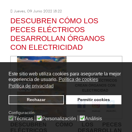
Jueves, 09 Junio 2022 18:22
DESCUBREN CÓMO LOS
PECES ELÉCTRICOS
DESARROLLAN ÓRGANOS
CON ELECTRICIDAD
Este sitio web utiliza cookies para asegurarte la mejor
experiencia de usuario.
Política de cookies
Política de privacidad
Rechazar
Permitir cookies
Configuración:
Técnicas
Personalización
Análisis
DESCUBREN CÓMO LOS PECES
ELÉCTRICOS DESARROLLAN