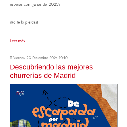
esperas con ganas del 2025?
¡No te lo pierdas!
Leer más ...
Viernes, 20 Diciembre 2024 10:10
Descubriendo las mejores
churrerías de Madrid