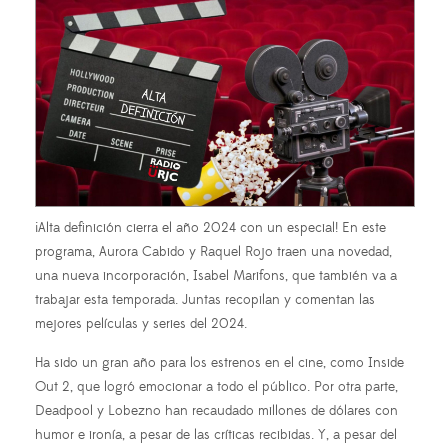
¡Alta definición cierra el año 2024 con un especial! En este
programa, Aurora Cabido y Raquel Rojo traen una novedad,
una nueva incorporación, Isabel Marifons, que también va a
trabajar esta temporada. Juntas recopilan y comentan las
mejores películas y series del 2024.
Ha sido un gran año para los estrenos en el cine, como Inside
Out 2, que logró emocionar a todo el público. Por otra parte,
Deadpool y Lobezno han recaudado millones de dólares con
humor e ironía, a pesar de las críticas recibidas. Y, a pesar del