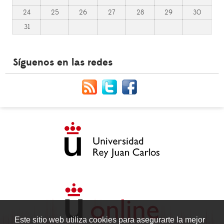
24
25
26
27
28
29
30
31
Síguenos en las redes
Este sitio web utiliza cookies para asegurarte la mejor