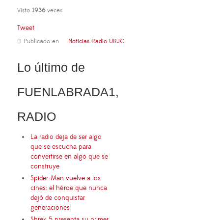
Visto
1936
veces
Tweet
Publicado en
Noticias Radio URJC
Lo último de
FUENLABRADA1,
RADIO
La radio deja de ser algo
que se escucha para
convertirse en algo que se
construye
Spider-Man vuelve a los
cines: el héroe que nunca
dejó de conquistar
generaciones
Shrek 5 presenta su primer