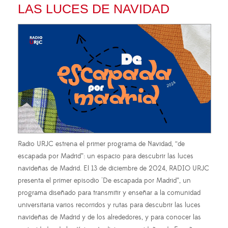
LAS LUCES DE NAVIDAD
Radio URJC estrena el primer programa de Navidad, “de
escapada por Madrid”: un espacio para descubrir las luces
navideñas de Madrid. El 13 de diciembre de 2024, RADIO URJC
presenta el primer episodio "De escapada por Madrid”, un
programa diseñado para transmitir y enseñar a la comunidad
universitaria varios recorridos y rutas para descubrir las luces
navideñas de Madrid y de los alrededores, y para conocer las