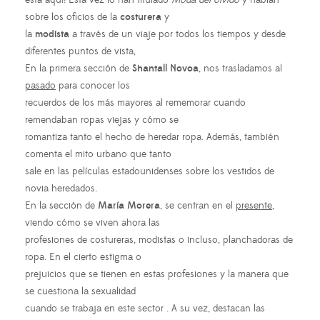
está aquí! Esta vez lo han titulado
Moda del olvido
y hablan
sobre los oficios de la
costurera
y
la
modista
a través de un viaje por todos los tiempos y desde
diferentes puntos de vista,
En la primera sección de
Shantall Novoa
, nos trasladamos al
pasado
para conocer los
recuerdos de los más mayores al rememorar cuando
remendaban ropas viejas y cómo se
romantiza tanto el hecho de heredar ropa. Además, también
comenta el mito urbano que tanto
sale en las películas estadounidenses sobre los vestidos de
novia heredados.
En la sección de
María Morera
, se centran en el
presente
,
viendo cómo se viven ahora las
profesiones de costureras, modistas o incluso, planchadoras de
ropa. En el cierto estigma o
prejuicios que se tienen en estas profesiones y la manera que
se cuestiona la sexualidad
cuando se trabaja en este sector . A su vez, destacan las