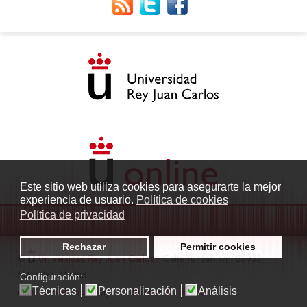
Este sitio web utiliza cookies para asegurarte la mejor
experiencia de usuario.
Política de cookies
Política de privacidad
Rechazar
Permitir cookies
©
Universidad Rey Juan Carlos
- Calle Tulipán s/n. 28933
Móstoles. Madrid
Configuración:
Técnicas
Personalización
Análisis
radio.fuenlabrada1@urjc.es
|
Protección de datos
|