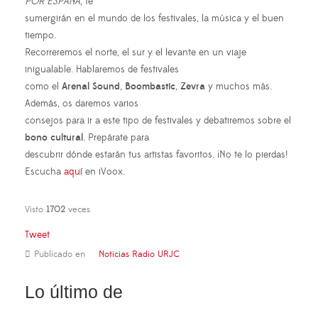
POR ESPAÑA
, te
sumergirán en el mundo de los festivales, la música y el buen
tiempo.
Recorreremos el norte, el sur y el levante en un viaje
inigualable. Hablaremos de festivales
como el
Arenal Sound
,
Boombastic
,
Zevra
y muchos más.
Además, os daremos varios
consejos para ir a este tipo de festivales y debatiremos sobre el
bono cultural
. Prepárate para
descubrir dónde estarán tus artistas favoritos. ¡No te lo pierdas!
Escucha
aquí
en iVoox.
Visto
1702
veces
Tweet
Publicado en
Noticias Radio URJC
Lo último de