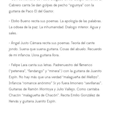
Cabrero canta Se dan golpes de pecho “siguiriya” con la
guitarra de Paco El del Gastor.
- Ebilio Bueno recita sus poemas: La apología de las palabras.
La odisea de la paz. La inhumanidad. Dialogo interior. Agua y
sales.
- Ángel Justo Cámara recita sus poemas: Teoría del cante
jondo. Suena que suena guitarra. Cosas del abuelo. Recuerdo
de mi infancia. Llora guitarra llora.
- Felipe Lara canta sus letras: Padrenuestro del flamenco
(“petenera”, “fandango” y “minera”.) con la guitarra de Juanito
Espín. No hay más que una verdad “malagueña del Mellizo”.
Infancia “romance anónimo” Si yo fuera limonero “sevillanas”.
Guitarras de Ramón Montoya y Julio Vallejo. Como cantaba
Chacón “malagueña de Chacón”. Recita Emilio González de
Hervás y guitarra Juanito Espín.