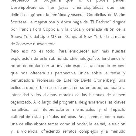
preparado un programa que no os podéis perder.
Desempolvaremos tres joyas cinematográficas que han
definido el género: la frenética y visceral "Goodfellas" de Martin
Scorsese, la majestuosa y épica saga de "El Padrino" dirigida
por Francis Ford Coppola, y la cruda y detallada visión de la
Nueva York del siglo XIX en "Gangs of New York" de la mano
de Scorsese nuevamente.
Pero eso no es todo. Para enriquecer aún más nuestra
exploración de este submundo cinematográfico, tendremos el
honor de contar con un invitado especial, un experto en cine
que nos ofrecerá su perspectiva única sobre la tensa y
perturbadora "Promesas del Este" de David Cronenberg, una
película que, si bien se diferencia en su enfoque, comparte la
intensidad y los dilemas morales de las historias de crimen
organizado. A lo largo del programa, desgranaremos las claves
narrativas, las interpretaciones memorables y el impacto
cultural de estas películas icónicas. Analizaremos cómo cada
una de ellas aborda temas como el poder, la lealtad, la traición
y la violencia, ofreciendo retratos complejos y a menudo