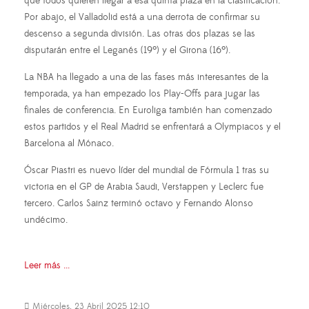
que todos quieren llegar a esa quinta plaza en la clasificación.
Por abajo, el Valladolid está a una derrota de confirmar su
descenso a segunda división. Las otras dos plazas se las
disputarán entre el Leganés (19º) y el Girona (16º).
La NBA ha llegado a una de las fases más interesantes de la
temporada, ya han empezado los Play-Offs para jugar las
finales de conferencia. En Euroliga también han comenzado
estos partidos y el Real Madrid se enfrentará a Olympiacos y el
Barcelona al Mónaco.
Óscar Piastri es nuevo líder del mundial de Fórmula 1 tras su
victoria en el GP de Arabia Saudi, Verstappen y Leclerc fue
tercero. Carlos Sainz terminó octavo y Fernando Alonso
undécimo.
Leer más ...
Miércoles, 23 Abril 2025 12:10