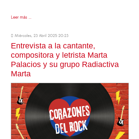
Leer más ...
Miércoles, 23 Abril 2025 20:23
Entrevista a la cantante,
compositora y letrista Marta
Palacios y su grupo Radiactiva
Marta