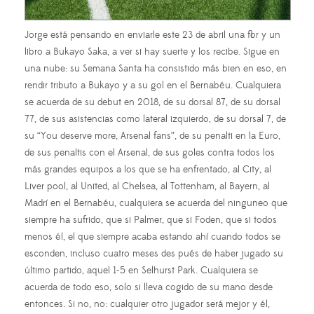
Jorge está pensando en enviarle este 23 de abril una flor y un
libro a Bukayo Saka, a ver si hay suerte y los recibe. Sigue en
una nube: su Semana Santa ha consistido más bien en eso, en
rendir tributo a Bukayo y a su gol en el Bernabéu. Cualquiera
se acuerda de su debut en 2018, de su dorsal 87, de su dorsal
77, de sus asistencias como lateral izquierdo, de su dorsal 7, de
su “You deserve more, Arsenal fans”, de su penalti en la Euro,
de sus penaltis con el Arsenal, de sus goles contra todos los
más grandes equipos a los que se ha enfrentado, al City, al
Liver pool, al United, al Chelsea, al Tottenham, al Bayern, al
Madrí en el Bernabéu, cualquiera se acuerda del ninguneo que
siempre ha sufrido, que si Palmer, que si Foden, que si todos
menos él, el que siempre acaba estando ahí cuando todos se
esconden, incluso cuatro meses des pués de haber jugado su
último partido, aquel 1-5 en Selhurst Park. Cualquiera se
acuerda de todo eso, solo si lleva cogido de su mano desde
entonces. Si no, no: cualquier otro jugador será mejor y él,