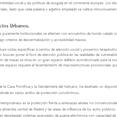
tenibilidad social y las políticas de acogida en el continente europeo. Los 
nales, dado que cada palabra y adjetivo empleado se calibra minuciosamente
acios Urbanos.
os puramente institucionales se alternen con encuentros de hondo calado so
ajo criterios de descentralización y accesibilidad masiva:
uye visitas específicas a centros de atención social y proyectos terapéutico
, buscan poner el foco de atención pública en las realidades de vulnerabili
ión de masas se sitúa en un gran espacio diáfano acondicionado para la oc
este espacio requiere el levantamiento de macroestructuras provisionales que 
de la Casa Pontificia y la Gendarmería del Vaticano, ha diseñado un dispositi
 divide en varios anillos de protección concéntricos:
temporáneos es la protección frente a amenazas aéreas no convencionales.
almendra central de Madrid y las áreas de influencia de los actos públicos.
han desplegado sistemas avanzados de guerra electrónica con capacidad de in