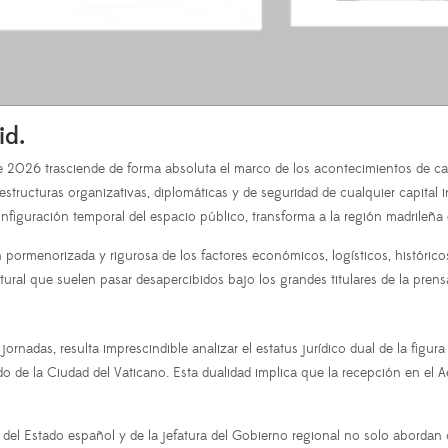
id.
 2026 trasciende de forma absoluta el marco de los acontecimientos de carác
 estructuras organizativas, diplomáticas y de seguridad de cualquier capita
figuración temporal del espacio público, transforma a la región madrileña e
n pormenorizada y rigurosa de los factores económicos, logísticos, históric
ural que suelen pasar desapercibidos bajo los grandes titulares de la prensa
rnadas, resulta imprescindible analizar el estatus jurídico dual de la figur
ado de la Ciudad del Vaticano. Esta dualidad implica que la recepción en el A
 del Estado español y de la jefatura del Gobierno regional no solo abordan c