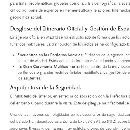
para tratar problemáticas globales como la crisis demográfica, la sos
crítico por parte de expertos en hermenéutica y relaciones internacio
geopolítica actual.
Desglose del Itinerario Oficial y Gestión de Esp
La agenda oficial en Madrid se ha estructurado de forma que los act
turísticos habituales. La distribución de los actos se ha configurado b
Encuentros en las Periferias Sociales:
El diseño de la agenda incl
del sur de Madrid. Estos actos, de formato más reducido y cercano
La Gran Ceremonia Multitudinaria:
El epicentro de la movilizac
periféricos o grandes recintos feriales madrileños. La gestión de 
los asistentes.
Arquitectura de la Seguridad.
El Ministerio del Interior, en estrecha colaboración con la Prefectura 
del entorno urbano durante la visita. Este despliegue multifactorial se
Una de las mayores complejidades en los escenarios de seguridad con
del Estado han decretado una Zona de Exclusión Aérea (NFZ) sobre la 
aeronaves ligeras y, de manera muy estricta, drones de uso civil. Se 