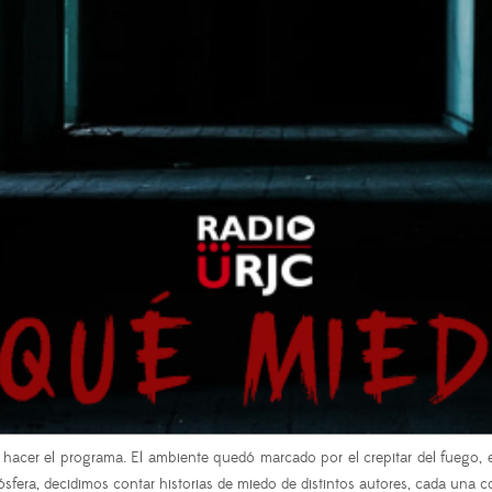
er el programa. El ambiente quedó marcado por el crepitar del fuego, el 
ra, decidimos contar historias de miedo de distintos autores, cada una con