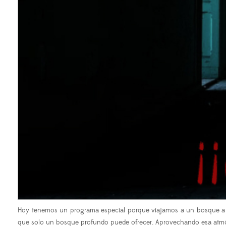
Hoy tenemos un programa especial porque viajamos a un bosque a hac
que solo un bosque profundo puede ofrecer. Aprovechando esa atmósfe