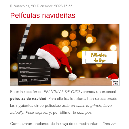
Miércoles, 20 Diciembre 2023 13:33
Películas navideñas
En esta sección de
PELÍCULAS DE ORO
veremos un especial
películas de navidad
. Para ello los locutores han seleccionado
las siguientes cinco películas:
Solo en casa
,
El grinch
,
Love
actually
,
Polar express
y, por último,
El krampus
.
Comenzarán hablando de la saga de comedia infantil
Solo en