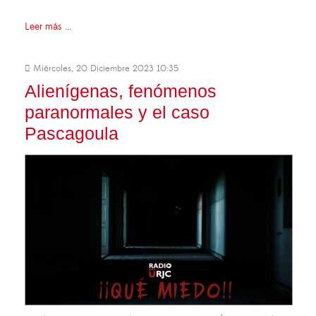
Leer más ...
Miércoles, 20 Diciembre 2023 10:35
Alienígenas, fenómenos
paranormales y el caso
Pascagoula