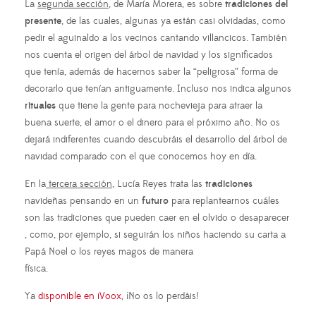
La
segunda sección
, de María Morera, es sobre
tradiciones del
presente
, de las cuales, algunas ya están casi olvidadas, como
pedir el aguinaldo a los vecinos cantando villancicos. También
nos cuenta el origen del árbol de navidad y los significados
que tenía, además de hacernos saber la “peligrosa” forma de
decorarlo que tenían antiguamente. Incluso nos indica algunos
rituales
que tiene la gente para nochevieja para atraer la
buena suerte, el amor o el dinero para el próximo año. No os
dejará indiferentes cuando descubráis el desarrollo del árbol de
navidad comparado con el que conocemos hoy en día.
En la
tercera sección
, Lucía Reyes trata las
tradiciones
navideñas pensando en un
futuro
para replantearnos cuáles
son las tradiciones que pueden caer en el olvido o desaparecer
, como, por ejemplo, si seguirán los niños haciendo su carta a
Papá Noel o los reyes magos de manera
física.
Ya
disponible en iVoox
, ¡No os lo perdáis!