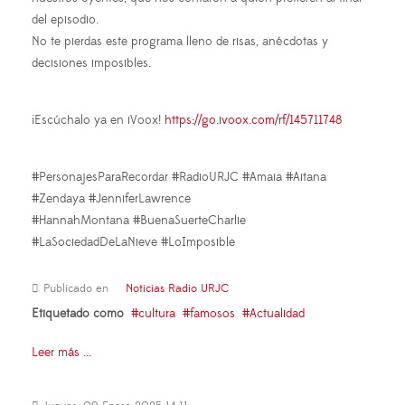
del episodio.
No te pierdas este programa lleno de risas, anécdotas y
decisiones imposibles.
¡Escúchalo ya en iVoox!
https://go.ivoox.com/rf/145711748
#PersonajesParaRecordar #RadioURJC #Amaia #Aitana
#Zendaya #JenniferLawrence
#HannahMontana #BuenaSuerteCharlie
#LaSociedadDeLaNieve #LoImposible
Publicado en
Noticias Radio URJC
Etiquetado como
cultura
famosos
Actualidad
Leer más ...