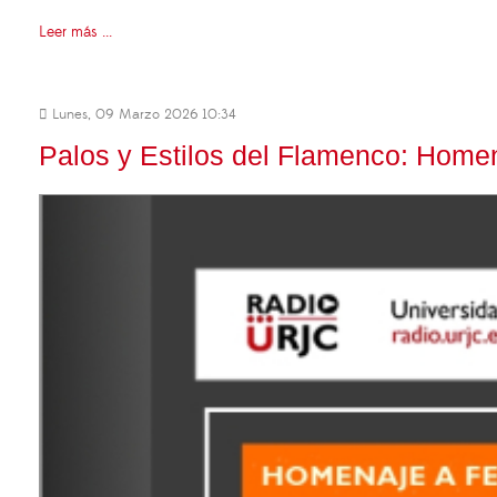
Leer más ...
Lunes, 09 Marzo 2026 10:34
Palos y Estilos del Flamenco: Homen