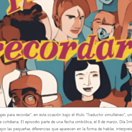
para recordar”, en esta ocasión bajo el título “Traductor simultáneo”, una
cotidiana. El episodio parte de una fecha simbólica, el 8 de marzo, Día Int
jor las pequeñas diferencias que aparecen en la forma de hablar, interpretar