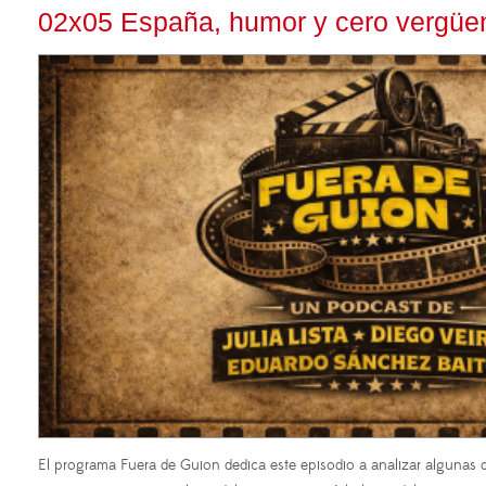
02x05 España, humor y cero vergüe
El programa Fuera de Guion dedica este episodio a analizar algunas