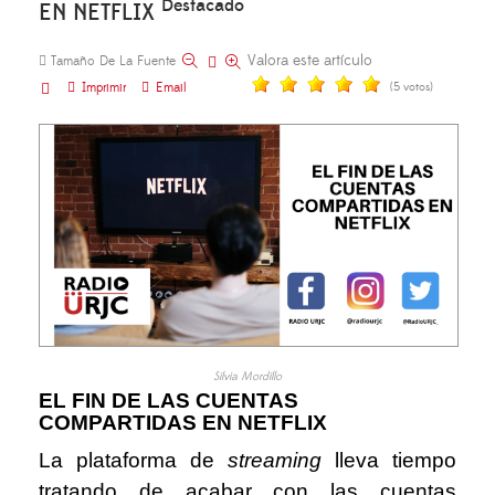
Destacado
EN NETFLIX
Valora este artículo
Tamaño De La Fuente
Imprimir
Email
(5 votos)
Silvia Mordillo
EL FIN DE LAS CUENTAS
COMPARTIDAS EN NETFLIX
La plataforma de
streaming
lleva tiempo
tratando de acabar con las cuentas