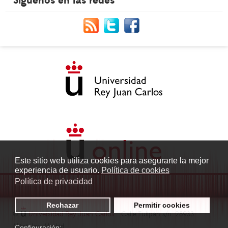
Síguenos en las redes
Este sitio web utiliza cookies para asegurarte la mejor
experiencia de usuario.
Política de cookies
Política de privacidad
Rechazar
Permitir cookies
©
Universidad Rey Juan Carlos
- Calle Tulipán s/n. 28933
Móstoles. Madrid
Configuración: