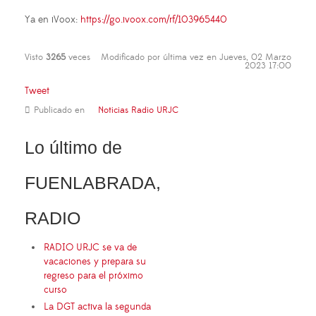
Ya en iVoox:
https://go.ivoox.com/rf/103965440
Visto
3265
veces
Modificado por última vez en Jueves, 02 Marzo
2023 17:00
Tweet
Publicado en
Noticias Radio URJC
Lo último de
FUENLABRADA,
RADIO
RADIO URJC se va de
vacaciones y prepara su
regreso para el próximo
curso
La DGT activa la segunda