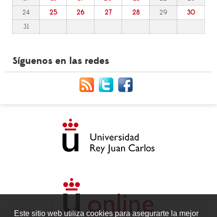
24
25
26
27
28
29
30
31
Síguenos en las redes
Este sitio web utiliza cookies para asegurarte la mejor