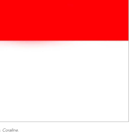
C:
Coraline
.