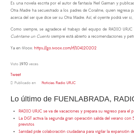
Es una novela escrita por el autor de fantasía Neil Gaiman y public
Otra Madre ha secuestrado a los padres de Coraline, quien regresa pa
acerca del ser que dice ser su Otra Madre. Así, el oyente podrá ver si
Como siempre, se agradece el trabajo del equipo de RADIO URJC y
Cuéntame un Cuento
siempre está abierto a recomendaciones y peti
Ya en iVoox:
https://go.ivoox.com/rf/104120202
Visto
1970
veces
Tweet
Publicado en
Noticias Radio URJC
Lo último de FUENLABRADA, RADI
RADIO URJC se va de vacaciones y prepara su regreso para el 
La DGT activa la segunda gran operación salida del verano con 
previstos
Sanidad pide colaboración ciudadana para vigilar la expansión d