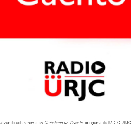
realizando actualmente en
Cuéntame un Cuento
, programa de RADIO URJ