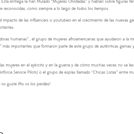
 Esta entrega la han titulado “Mujeres Olvidadas” y hablan sobre figuras f
e reconocidas, como siempre a lo largo de todos los tiempos.
el impacto de las influencers o youtubers en el crecimiento de las nuevas 
rtantes.
ras humanas” , el grupo de mujeres afroamericanas que ayudaron a la misión
 más importantes que formaron parte de este grupo de auténticas genias y 
s mujeres en el ejército y en la guerra y de cómo muchas veces no se les ha
orce Service Pilots) o el grupo de espías llamado “Chicas Listas” entre 
os guste ¡No os los perdáis!