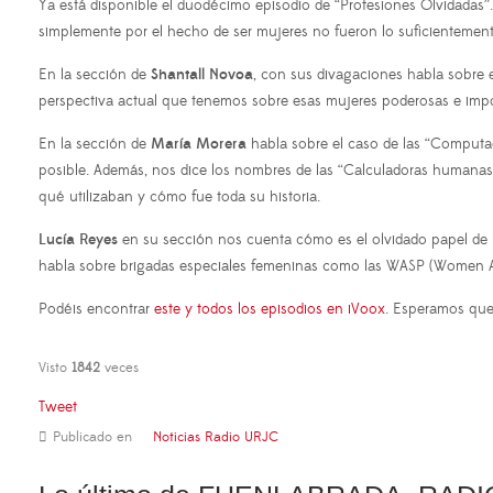
Ya está disponible el duodécimo episodio de “Profesiones Olvidadas”.
simplemente por el hecho de ser mujeres no fueron lo suficientement
En la sección de
Shantall Novoa
, con sus divagaciones habla sobre 
perspectiva actual que tenemos sobre esas mujeres poderosas e impo
En la sección de
María Morera
habla sobre el caso de las “Computado
posible. Además, nos dice los nombres de las “Calculadoras humanas”
qué utilizaban y cómo fue toda su historia.
Lucía Reyes
en su sección nos cuenta cómo es el olvidado papel de la
habla sobre brigadas especiales femeninas como las WASP (Women Airf
Podéis encontrar
este y todos los episodios en iVoox
. Esperamos que 
Visto
1842
veces
Tweet
Publicado en
Noticias Radio URJC