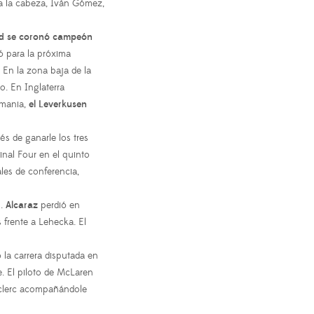
 la cabeza, Iván Gómez,
id se coronó campeón
có para la próxima
. En la zona baja de la
. En Inglaterra
emania,
el Leverkusen
s de ganarle los tres
Final Four en el quinto
les de conferencia,
s.
Alcaraz
perdió en
 frente a Lehecka. El
vó la carrera disputada en
. El piloto de McLaren
Leclerc acompañándole