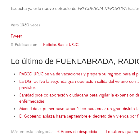
Escucha ya este nuevo episodio de
FRECUENCIA DEPORTIVA
hacie
Visto
1930
veces
Tweet
Publicado en
Noticias Radio URJC
Lo último de FUENLABRADA, RADI
RADIO URJC se va de vacaciones y prepara su regreso para el 
La DGT activa la segunda gran operación salida del verano con 
previstos
Sanidad pide colaboración ciudadana para vigilar la expansión d
enfermedades
Madrid da el primer paso urbanístico para crear un gran distrito
El Gobierno aplaza hasta septiembre el decreto de vivienda por 
Más en esta categoría:
« Voces de despedida
Locutores que hici