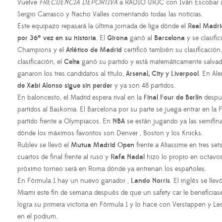
Vuelve
FRECUENCIA DEPORTIVA
a RADIO URJC con Iván Escobar a
Sergio Carrasco y Nacho Valles comentando todas las noticias.
Este equipazo repasará la última jornada de liga dónde el
Real Madr
por 36º vez en su historia
. El
Girona
ganó al
Barcelona
y se clasifi
Champions y el
Atlético de Madrid
certificó también su clasificación
clasificación, el
Celta
ganó su partido y está matemáticamente salvado
ganaron los tres candidatos al título,
Arsenal, City y Liverpool
. En Al
de Xabi Alonso sigue sin perder
y ya son 48 partidos.
En baloncesto, el Madrid espera rival en la
Final Four de Berlín
despué
partidos al Baskonia. El Barcelona por su parte se juega entrar en la 
partido frente a Olympiacos. En
NBA
se están jugando ya las semifina
dónde los máximos favoritos son Denver , Boston y los Knicks.
Rublev se llevó el
Mutua Madrid Open
frente a Aliassime en tres set
cuartos de final frente al ruso y
Rafa Nadal
hizo lo propio en octavos
próximo torneo será en Roma dónde ya entrenan los españoles.
En Fórmula 1 hay un nuevo ganador ,
Lando Norris
. El inglés se lle
Miami este fin de semana después de que un safety car le beneficiase
logra su primera victoria en Fórmula 1 y lo hace con Verstappen y 
en el podium.