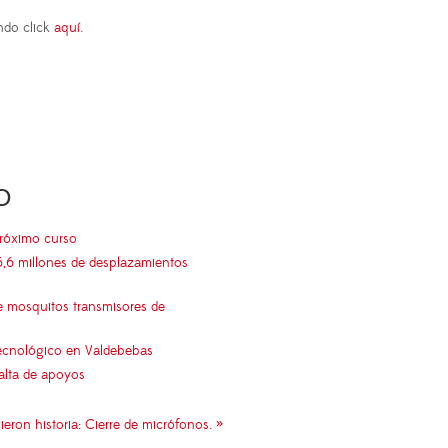
ndo click
aquí
.
O
próximo curso
5,6 millones de desplazamientos
e mosquitos transmisores de
 tecnológico en Valdebebas
falta de apoyos
eron historia: Cierre de micrófonos. »