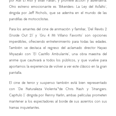
por Adil El Arbi y Bilall Fallah, y promete acción y adrenalina.
Otro estreno emocionante es "Bikeriders: La Ley del Asfalto",
dirigida por Jeff Nichols, que se adentra en el mundo de las
pandillas de motociclistas.
Para los amantes del cine de animación y familiar, "Del Revés 2
(Inside Out 2)" y "Gru 4 Mi Villano Favorito" son opciones
imperdibles, ofreciendo entretenimiento para todas las edades.
También se destaca el regreso del aclamado director Hayao
Miyazaki con "El Castillo Ambulante", una obra maestra del
anime que cautivará a todos los públicos, y que vuelve para
aportarnos la experiencia de volver a ver este clásico en la gran
pantalla.
El cine de terror y suspenso también está bien representado
con "De Naturaleza Violenta"*de Chris Nash y "Strangers:
Capítulo 1" dirigida por Renny Harlin, ambas películas prometen
mantener a los espectadores al borde de sus asientos con sus
tramas inquietantes.