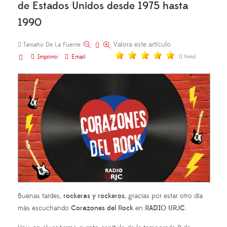
de Estados Unidos desde 1975 hasta
1990
Valora este artículo
Tamaño De La Fuente
Imprimir
Email
(1 Voto)
Buenas tardes,
rockeras y rockeros
, gracias por estar otro día
más escuchando
Corazones del Rock
en
RADIO URJC
.